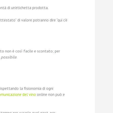
ontà di un’etichetta prodotta.
ttestato” di valore potranno dire “qui c’è
nto non è così facile e scontato; per
 possibile
.
rispettando la fisionomia di ogni
omunicazione del vino
online non può e
 tempo per curarlo quel post, per