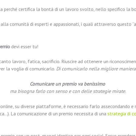
 perché certifica la bontà di un lavoro svolto, nello specifico la b
 alla comunità di esperti e appassionati, i quali attraverso questo “a
remio
devi esser tu!
tanto lavoro, fatica, sacrificio. Riuscire ad ottenere un riconoscime
er la voglia di comunicarlo.
Di comunicarlo nella migliore maniera
Comunicare un premio va benissimo
ma bisogna farlo con senso e con delle strategie mirate.
e online, su diverse piattaforme, è necessario farlo assecondando e 
erca…). La comunicazione di un premio necessita di una
strategia di c
 premio con un post, magari identico per ogni social. Serve prendere