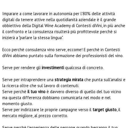
Imparare a come lavorare in autonomia per l'80% delle attività
digitali da tenere attive nella quotidianità aziendale è il grande
obbiettivo della Digital Wine Academy di Contesti diVini, in più anche
il confronto e la consulenza risulterà più profittevole perchè si
inizierà a "parlare la stessa lingua".
Ecco perchè consulenza vino serve, eccome! E perchè in Contesti
diVini abbiamo puntato sulla formazione dei professionisti del vino.
Serve per rendere gli
investimenti
qualcosa di concreto.
Serve per intraprendere una
strategia mirata
che punta sull'analisi e
la ricerca oltre che sul lavoro di contenuti.
Serve perchè
il tuo vino
è davvero diverso di quello del tuo vicino
ma questa differenza dobbiamo comunicarla nel modo e nel
momento giusto.
Serve per indirizzare le proprie campagne verso il
target giusto
, il
mercato migliore, al prezzo corretto.
Serve perchè l'esperienza delle persone quando berranno il tuo